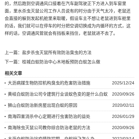
的，然后跑到空调通风口接着在汽车副驾驶正下方进入到车窗里
面，
里水杀虫灭鼠
公司工作人员说有的时分由于天气太冷，老鼠还
会直接的躲到发起机舱里来取暖，假设车主不想让老鼠进到车舱里
的话，我们就可以在停车的时分把空调切换成为内循环的方式，这
样的话，空调通风管就会有挡板来挡住，老鼠就进不去了。
上一篇：
盐步杀虫灭鼠所有效防治臭虫的方法
下一篇：
桂城白蚁防治中心木地板预防白蚁怎么做
相关文章
大沥病媒生物防控机构臭虫的危害防治措施
2025/12/24
黄岐白蚁防治公司令建筑行业谈蚁色变的是什么白蚁
2020/09/26
狮山白蚁防治新房屋出现白蚁的原因
2020/02/11
南海四害消杀中心定期进行虫害防治的益处
2026/01/29
南海除虫灭鼠公司教你综合防治老鼠的方法
2020/09/26
大沥白蚁防治站疫情防控期，白蚁纷飞怎么办
2022/03/14