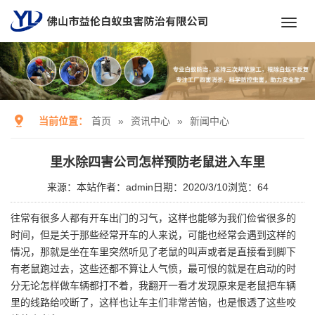
Toggl
navig
当前位置：
首页
»
资讯中心
»
新闻中心
里水除四害公司怎样预防老鼠进入车里
来源：本站
作者：admin
日期：2020/3/10
浏览：
64
往常有很多人都有开车出门的习气，这样也能够为我们俭省很多的
时间，但是关于那些经常开车的人来说，可能也经常会遇到这样的
情况，那就是坐在车里突然听见了老鼠的叫声或者是直接看到脚下
有老鼠跑过去，这些还都不算让人气愤，最可恨的就是在启动的时
分无论怎样做车辆都打不着，我翻开一看才发现原来是老鼠把车辆
里的线路给咬断了，这样也让车主们非常苦恼，也是恨透了这些咬