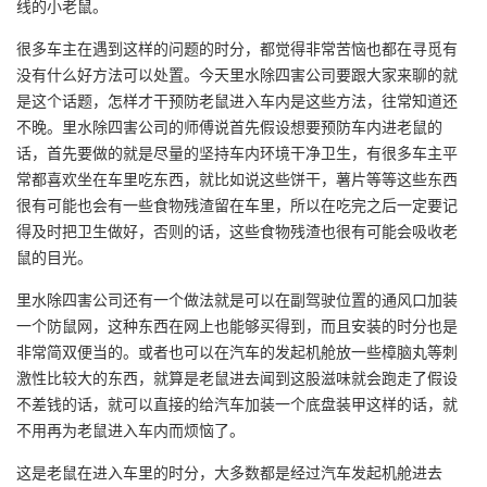
线的小老鼠。
很多车主在遇到这样的问题的时分，都觉得非常苦恼也都在寻觅有
没有什么好方法可以处置。今天
里水除四害公司
要跟大家来聊的就
是这个话题，怎样才干
预防老鼠
进入车内是这些方法，往常知道还
不晚。里水除四害公司的师傅说首先假设想要预防车内进老鼠的
话，首先要做的就是尽量的坚持车内环境干净卫生，有很多车主平
常都喜欢坐在车里吃东西，就比如说这些饼干，薯片等等这些东西
很有可能也会有一些食物残渣留在车里，所以在吃完之后一定要记
得及时把卫生做好，否则的话，这些食物残渣也很有可能会吸收老
鼠的目光。
里水除四害公司还有一个做法就是可以在副驾驶位置的通风口加装
一个
防鼠网
，这种东西在网上也能够买得到，而且安装的时分也是
非常简双便当的。或者也可以在汽车的发起机舱放一些樟脑丸等刺
激性比较大的东西，就算是老鼠进去闻到这股滋味就会跑走了假设
不差钱的话，就可以直接的给汽车加装一个底盘装甲这样的话，就
不用再为老鼠进入车内而烦恼了。
这是老鼠在进入车里的时分，大多数都是经过汽车发起机舱进去