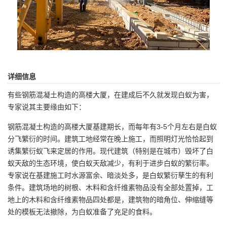
详细信息
有些钢筋混凝土构造的高楼大厦，在建成后不久就发现白蚁为害，
专家说其主要缘由如下：
钢筋混凝土构造的高楼大厦基建期长，而每年有3-5个月左右是白蚁
分飞繁衍的时间。建筑工地经常在晚上施工，而照明灯光恰恰起到
诱集繁衍蚁飞来定居的作用。现代建筑（特别是在城市）毁坏了白
蚁天敌的生态环境，使白蚁天敌减少，有利于进步白蚁的繁衍率。
专家说在基建施工时水源富余、暗淡处多，是白蚁繁衍孳生的有利
条件。建筑场地的树根、木料和含纤维素物品没有全部处置掉，工
地上的木料和含纤维素物品四处都是，建筑物的暗角位、伸缩缝等
处的模板无法撤除，为白蚁准备了充足的食料。