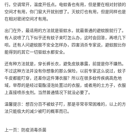
行。空调常开，温度开低点。电蚊香也有用，但是要在相对封锁的
空间才有用，你门窗大开就别想了。灭蚊灯也有用，但是同样也是
在相对密闭空间才有用。
出门在外，最适用的方法就是驱蚊水，就最普通的避蚊胺就行了。
有人说喷了几下似乎还有蚊子来叮怎么办，这时会回答，再喷几下
呗。还有人问避蚊胺不安全怎样办，四害消杀专家说，避蚊胺比你
能得到的其它一切驱蚊水都安全。
还有种方法就是，穿长裤长衣，避免皮肤暴露，前提是你不嫌热。
不过这种方法并没有你想象的那么保险，以前专家这么说过，蚊子
牛皮都能叮穿，还差你这件薄衣服？所以在很多蚊传疾病高危地
域，举荐的是经过菊酯浸泡处置过的衣服，或者用的土方子，衣服
上直接喷杀虫剂。当然普通情况下就没必要了。
温馨提示：想百分百不被蚊子叮，那是非常非常困难的，以上的方
法只能极大的减少被叮的概率而已。
上一页：
防疫消毒杀菌