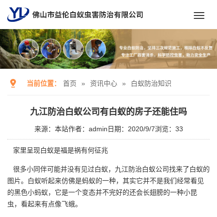
Toggl
navig
当前位置：
首页
»
资讯中心
»
白蚁防治知识
九江防治白蚁公司有白蚁的房子还能住吗
来源：本站
作者：admin
日期：2020/9/7
浏览：
33
家里呈现白蚁是福是祸有何征兆
很多小同伴可能并没有见过白蚁，
九江防治白蚁公司
找来了白蚁的
图片。白蚁听起来仿佛是蚂蚁的一种，其实它并不是我们经常看见
的黑色小蚂蚁，它是一个变态并不完好的还会长翅膀的一种小昆
虫，看起来有点像飞蛾。