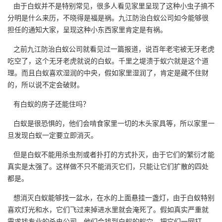
由于白蚁并不是特别常见，很多人看见家里呈现了这种小虫子搞不
分明是什么来历，不晓得是福是祸。九江防治白蚁公司如今能够很
担任的通知大家，呈现这种小东西家里肯定是有祸。
之前九江防治白蚁公司就看见过一篇报道，说百年老宅被无牙老虎
吃空了，这个
无牙老虎
就说的白蚁。千里之堤溃于蚁穴就是这个道
理。而且白蚁喜欢湿润的中央，假如家里湿润了，肯定是藏不住财
的，所以说不定会破财。
有白蚁的房子还能住吗？
白蚁是很恐惧的，他们会啃食家里一切的木头家具等，所以家里一
旦发现白蚁一定要立即消灭。
但是白蚁不能用杀虫剂或者扑打的方式扑灭，由于它们的繁衍才能
真实是太强了。这样做不只不能消灭它们，只能让它们扩散的四处
都是。
想消灭白蚁能够找一盆水，在水的上面悬挂一盏灯，由于白蚁特别
喜欢灯光和水，它们飞过来掉进水里就会淹死了。假如真实严重就
需求找
专业的杀虫公司
，他们会找到白蚁的蚁穴，把它们一网打