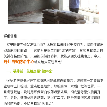
详细信息
家里刚装完修就发现白蚁？木质家具被啃得千疮百孔，墙面还冒出
密密麻麻的蚁路——这绝对是业主们的“噩梦时刻”！其实白蚁防治的
关键在装修阶段，只要提前做好防护，就能从源头杜绝隐患，今天
丹灶白蚁防治中心
就来给大家划重点！
一、装修前：先给房屋“做体检”
很多老房或低层住宅本身就可能藏有白蚁巢穴，装修前一定要请专
业机构上门检测。重点检查墙角、地板缝隙、木质门框等位置，一
旦发现蚁迹，及时用环保型白蚁药
喷洒处理
，彻底清除巢穴后再开
工。另外，装修材料进场前，记得在车库、阳台等潮湿区域提前喷
洒预防药剂，不给白蚁留“落脚点”。