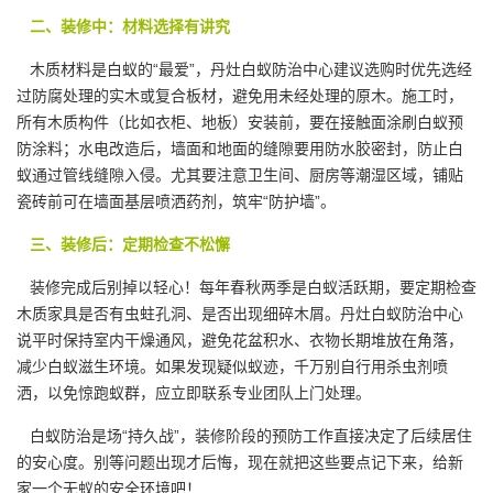
二、装修中：材料选择有讲究
木质材料是白蚁的“最爱”，丹灶白蚁防治中心建议选购时优先选经
过防腐处理的实木或复合板材，避免用未经处理的原木。施工时，
所有木质构件（比如衣柜、地板）安装前，要在接触面涂刷白蚁预
防涂料；水电改造后，墙面和地面的缝隙要用防水胶密封，防止白
蚁通过管线缝隙入侵。尤其要注意卫生间、厨房等潮湿区域，铺贴
瓷砖前可在墙面基层喷洒药剂，筑牢“防护墙”。
三、装修后：定期检查不松懈
装修完成后别掉以轻心！每年春秋两季是白蚁活跃期，要定期检查
木质家具是否有
虫蛀孔洞
、是否出现细碎木屑。丹灶白蚁防治中心
说平时保持室内干燥通风，避免花盆积水、衣物长期堆放在角落，
减少白蚁滋生环境。如果发现疑似蚁迹，千万别自行用杀虫剂喷
洒，以免惊跑蚁群，应立即联系专业团队上门处理。
白蚁防治是场
“持久战”
，装修阶段的预防工作直接决定了后续居住
的安心度。别等问题出现才后悔，现在就把这些要点记下来，给新
家一个无蚁的安全环境吧！