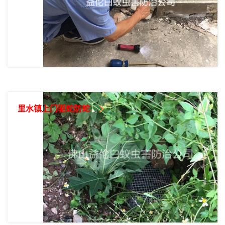
里水镇上门驱蛇防蛇