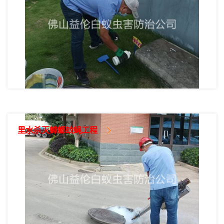
里水杀灭蟑螂蚊蝇工程