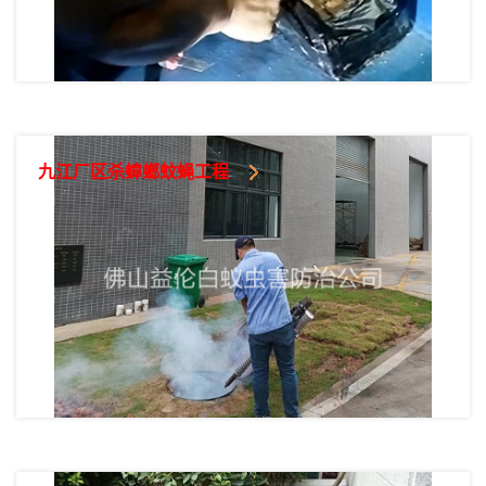
九江厂区杀蟑螂蚊蝇工程