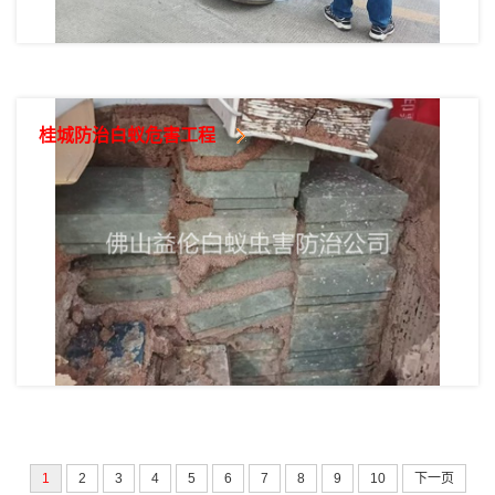
桂城防治白蚁危害工程
1
2
3
4
5
6
7
8
9
10
下一页