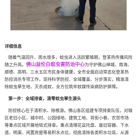
详细信息
随着气温回升、雨水增多，蚊虫进入活跃繁殖期，登革热传播风险
佛山益伦白蚁虫害防治中心
随之升高。
为守护佛山禅城、南海、
顺德、高明、三水五区市民身体健康，全市全面启动常态化登革热
防控消杀专项工作，坚持科学防控、全域覆盖、分步落实，精准清
除蚊虫孳生地、灭杀成蚊，全方位筑牢蚊媒传染病防护屏障。
第一步：全域排查，清零蚊虫孳生源头
防控核心在于清积水、除根源。佛山各区组建
专项排查
队伍，对辖
区老旧小区、城中村、公园绿地、建筑工地、背街小巷、农贸市场
等重点区域开展地毯式排查。重点清理花盆托盘、废旧容器、下水
道、明渠、闲置房屋等易积水点位，彻底清除各类积水垃圾，从源