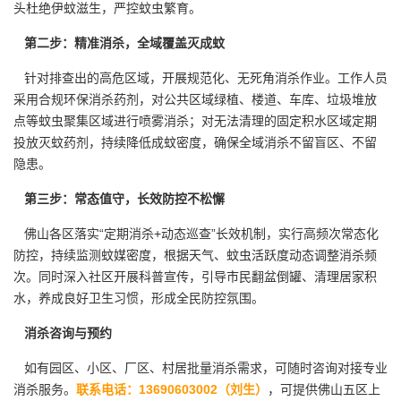
头杜绝伊蚊滋生，严控蚊虫繁育。
第二步：精准消杀，全域覆盖灭成蚊
针对排查出的高危区域，开展规范化、无死角消杀作业。工作人员
采用合规环保消杀药剂，对公共区域绿植、楼道、车库、垃圾堆放
点等蚊虫聚集区域进行喷雾消杀；对无法清理的固定积水区域定期
投放
灭蚊药剂
，持续降低成蚊密度，确保全域消杀不留盲区、不留
隐患。
第三步：常态值守，长效防控不松懈
佛山各区落实“定期消杀+动态巡查”长效机制，实行高频次常态化
防控，持续监测蚊媒密度，根据天气、蚊虫活跃度动态调整消杀频
次。同时深入社区开展科普宣传，引导市民翻盆倒罐、清理居家积
水，养成良好卫生习惯，形成全民防控氛围。
消杀咨询与预约
如有园区、小区、厂区、村居批量
消杀需求
，可随时咨询对接专业
消杀服务。
联系电话：13690603002（刘生）
，可提供佛山五区上