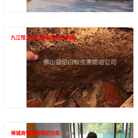
九江恒大滨江御府挖出白蚁巢
禅城商铺装修预防白蚁